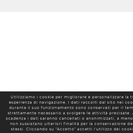
Utilizziamo i cookie per migliorare e personalizzare la 
esperienza di navigazione. I dati raccolti dal sito nei co
durante il suo funzionamento sono conservati per il te
strettamente necessario a svolgere le attività precisate. 
scadenza i dati saranno cancellati o anonimizzati, a men
non sussistano ulteriori finalità per la conservazione de
stessi. Cliccando su "Accetto" accetti l'utilizzo dei cook