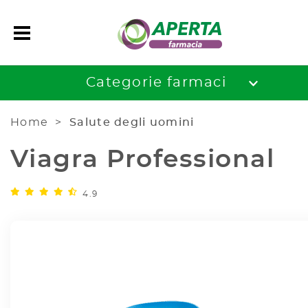
Categorie farmaci
Home
Salute degli uomini
Viagra Professional
4.9