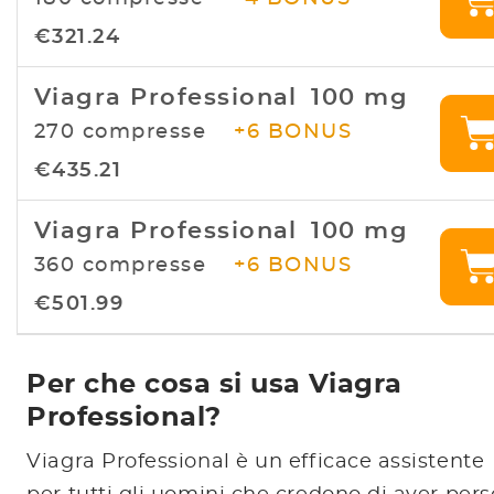
€
321.24
Viagra Professional
100 mg
270 compresse
+6 BONUS
€
435.21
Viagra Professional
100 mg
360 compresse
+6 BONUS
€
501.99
Per che cosa si usa Viagra
Professional?
Viagra Professional è un efficace assistente