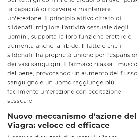
per tutti gli uomini che credono di aver pers
la capacità di ricevere e mantenere
un'erezione. Il principio attivo citrato di
sildenafil migliora l'attività sessuale degli
uomini, supporta la loro funzione erettile e
aumenta anche la libido. Il fatto è che il
sildenafil ha proprietà uniche per l'espansio
dei vasi sanguigni. Il farmaco rilassa i musco
del pene, provocando un aumento del fluss
sanguigno e un uomo raggiunge più
facilmente un'erezione con eccitazione
sessuale.
Nuovo meccanismo d'azione del
Viagra: veloce ed efficace