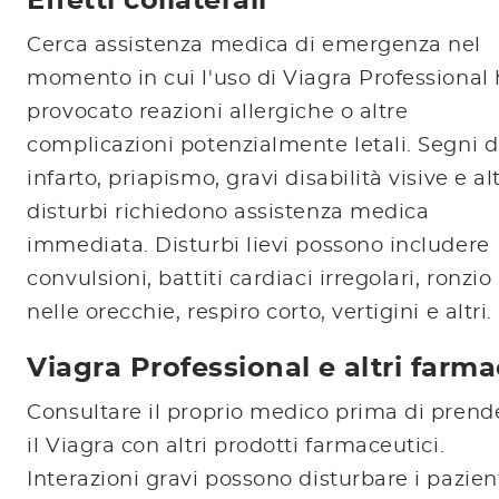
Effetti collaterali
Cerca assistenza medica di emergenza nel
momento in cui l'uso di Viagra Professional
provocato reazioni allergiche o altre
complicazioni potenzialmente letali. Segni d
infarto, priapismo, gravi disabilità visive e alt
disturbi richiedono assistenza medica
immediata. Disturbi lievi possono includere
convulsioni, battiti cardiaci irregolari, ronzio
nelle orecchie, respiro corto, vertigini e altri.
Viagra Professional e altri farma
Consultare il proprio medico prima di prend
il Viagra con altri prodotti farmaceutici.
Interazioni gravi possono disturbare i pazien