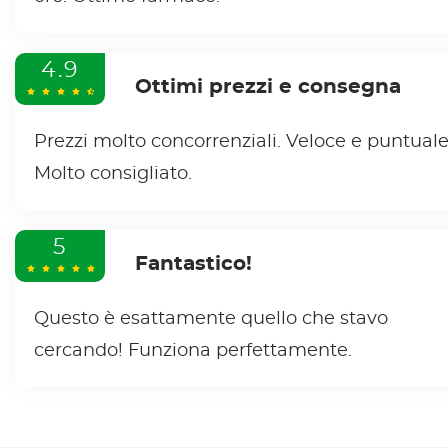
4.9
Ottimi prezzi e consegna
Prezzi molto concorrenziali. Veloce e puntuale
Molto consigliato.
5
Fantastico!
Questo è esattamente quello che stavo
cercando! Funziona perfettamente.