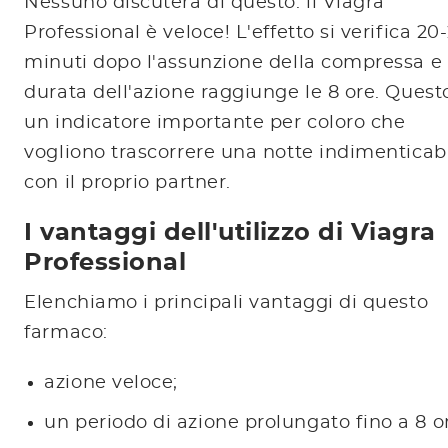
Nessuno discuterà di questo: il Viagra
Professional è veloce! L'effetto si verifica 20
minuti dopo l'assunzione della compressa e 
durata dell'azione raggiunge le 8 ore. Quest
un indicatore importante per coloro che
vogliono trascorrere una notte indimenticab
con il proprio partner.
I vantaggi dell'utilizzo di Viagra
Professional
Elenchiamo i principali vantaggi di questo
farmaco:
azione veloce
;
un periodo di azione prolungato fino a 8 o