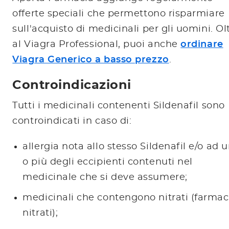
offerte speciali che permettono risparmiare
sull'acquisto di medicinali per gli uomini. Ol
al Viagra Professional, puoi anche
ordinare
Viagra Generico a basso prezzo
.
Controindicazioni
Tutti i medicinali contenenti Sildenafil sono
controindicati in caso di:
allergia nota allo stesso Sildenafil e/o ad 
o più degli eccipienti contenuti nel
medicinale che si deve assumere;
medicinali che contengono nitrati (farmac
nitrati);